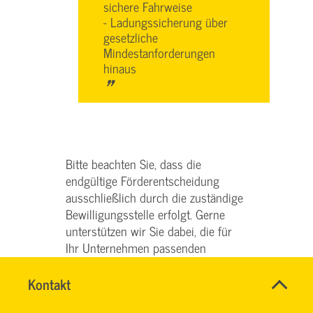
sichere Fahrweise
- Ladungssicherung über
gesetzliche
Mindestanforderungen
hinaus
"
Bitte beachten Sie, dass die
endgültige Förderentscheidung
ausschließlich durch die zuständige
Bewilligungsstelle erfolgt. Gerne
unterstützen wir Sie dabei, die für
Ihr Unternehmen passenden
Fördermöglichkeiten auszuschöpfen
und den Förderantrag erfolgreich
Name
Kontakt
*
SERVICE
einzureichen.
Ansprechpersonen
TEAM
Firma