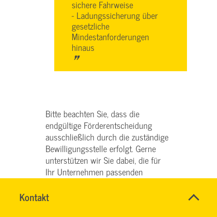
sichere Fahrweise
- Ladungssicherung über
gesetzliche
Mindestanforderungen
hinaus
"
Bitte beachten Sie, dass die
endgültige Förderentscheidung
ausschließlich durch die zuständige
Bewilligungsstelle erfolgt. Gerne
unterstützen wir Sie dabei, die für
Ihr Unternehmen passenden
Fördermöglichkeiten auszuschöpfen
und den Förderantrag erfolgreich
Name
Kontakt
*
SERVICE
einzureichen.
Ansprechpersonen
TEAM
Firma