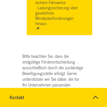
sichere Fahrweise
- Ladungssicherung über
gesetzliche
Mindestanforderungen
hinaus
"
Bitte beachten Sie, dass die
endgültige Förderentscheidung
ausschließlich durch die zuständige
Bewilligungsstelle erfolgt. Gerne
unterstützen wir Sie dabei, die für
Ihr Unternehmen passenden
Fördermöglichkeiten auszuschöpfen
und den Förderantrag erfolgreich
Name
Kontakt
*
SERVICE
einzureichen.
Ansprechpersonen
TEAM
Firma