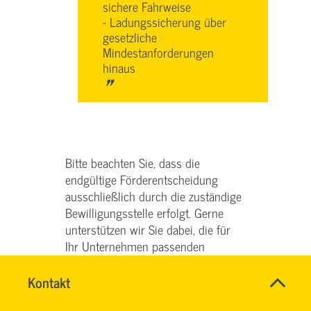
sichere Fahrweise
- Ladungssicherung über
gesetzliche
Mindestanforderungen
hinaus
"
Bitte beachten Sie, dass die
endgültige Förderentscheidung
ausschließlich durch die zuständige
Bewilligungsstelle erfolgt. Gerne
unterstützen wir Sie dabei, die für
Ihr Unternehmen passenden
Fördermöglichkeiten auszuschöpfen
und den Förderantrag erfolgreich
Name
Kontakt
*
SERVICE
einzureichen.
Ansprechpersonen
TEAM
Firma