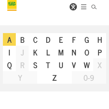
A
B
C
D
E
F
G
H
I
J
K
L
M
N
O
P
Q
R
S
T
U
V
W
X
Y
Z
0-9