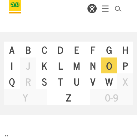
A
B
C
D
E
F
G
H
I
J
K
L
M
N
O
P
Q
R
S
T
U
V
W
X
Y
Z
0-9