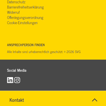
Datenschutz
Barrierefreiheitserklärung
Widerruf
Offenlegungsverordnung
Cookie-Einstellungen
ANSPRECHPERSON FINDEN
Alle Inhalte sind urheberrechtlich geschützt. © 2026 SVG
Social Media
Krankenfahrten
Name
Kontakt
*
Abrechnung
JESSICA
Ihr