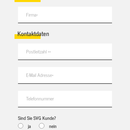
Kontaktdaten
Sind Sie SVG Kunde?
ja
nein