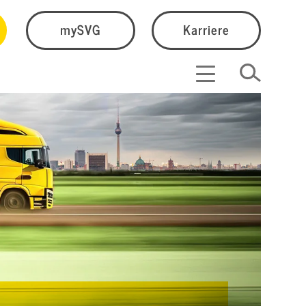
mySVG
Karriere