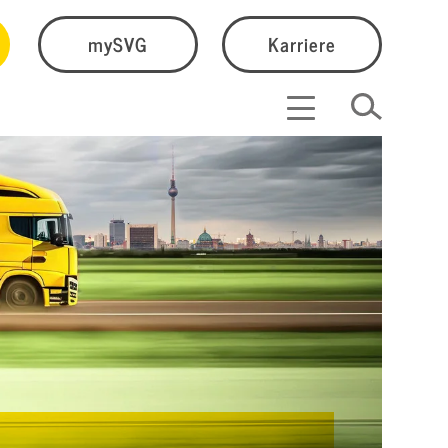
mySVG
Karriere