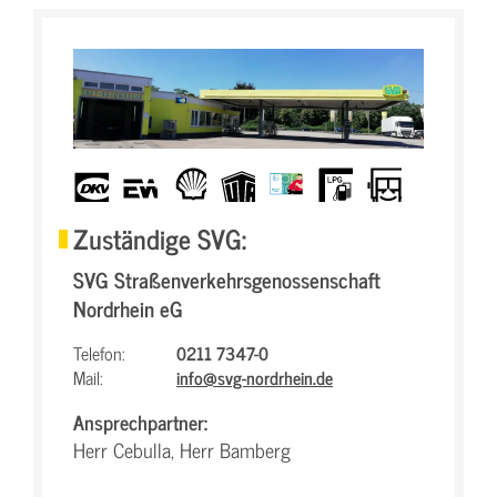
dkv
eurowag
Shell
UTA
BrummiCard
LPG
LKW-
freundlich
Zuständige SVG:
SVG Straßenverkehrsgenossenschaft
Nordrhein eG
Telefon:
0211 7347-0
Mail:
info@svg-nordrhein.de
Ansprechpartner:
Herr Cebulla, Herr Bamberg