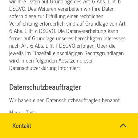
wir Ihre Daten auf Grundlage des Art. 6 Abs. 1 lit. b
DSGVO. Des Weiteren verarbeiten wir Ihre Daten,
sofern diese zur Erfüllung einer rechtlichen
Verpflichtung erforderlich sind auf Grundlage von Art.
6 Abs. 1 lit. c DSGVO. Die Datenverarbeitung kann
ferner auf Grundlage unseres berechtigten Interesses
nach Art. 6 Abs. 1 lit. f DSGVO erfolgen. Über die
jeweils im Einzelfall einschlägigen Rechtsgrundlagen
wird in den folgenden Absätzen dieser
Datenschutzerklärung informiert.
Datenschutz­beauftragter
Wir haben einen Datenschutzbeauftragten benannt.
Marius Zeitz
Moselring 11
Name
Kontakt
*
56073 Koblenz
RONALD
Ansprechpersonen
SCHÖNBERG
Firma