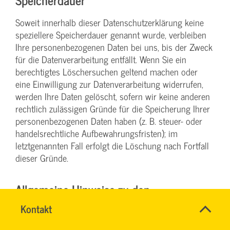
Soweit innerhalb dieser Datenschutzerklärung keine
speziellere Speicherdauer genannt wurde, verbleiben
Ihre personenbezogenen Daten bei uns, bis der Zweck
für die Datenverarbeitung entfällt. Wenn Sie ein
berechtigtes Löschersuchen geltend machen oder
eine Einwilligung zur Datenverarbeitung widerrufen,
werden Ihre Daten gelöscht, sofern wir keine anderen
rechtlich zulässigen Gründe für die Speicherung Ihrer
personenbezogenen Daten haben (z. B. steuer- oder
handelsrechtliche Aufbewahrungsfristen); im
letztgenannten Fall erfolgt die Löschung nach Fortfall
dieser Gründe.
Allgemeine Hinweise zu den
Rechtsgrundlagen der
Name
Kontakt
*
RONALD
Ansprechpersonen
Datenverarbeitung auf dieser Website
SCHÖNBERG
Firma