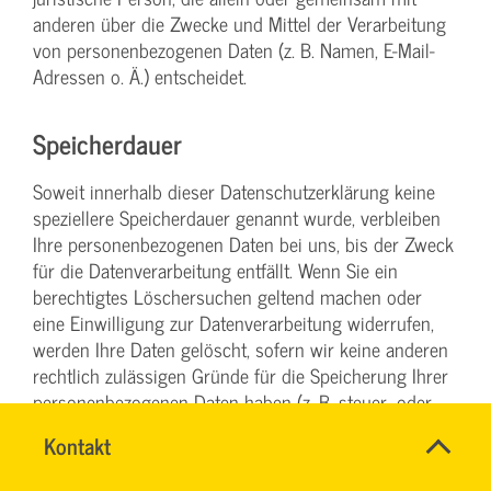
anderen über die Zwecke und Mittel der Verarbeitung
von personenbezogenen Daten (z. B. Namen, E-Mail-
Adressen o. Ä.) entscheidet.
Speicherdauer
Soweit innerhalb dieser Datenschutzerklärung keine
speziellere Speicherdauer genannt wurde, verbleiben
Ihre personenbezogenen Daten bei uns, bis der Zweck
für die Datenverarbeitung entfällt. Wenn Sie ein
berechtigtes Löschersuchen geltend machen oder
eine Einwilligung zur Datenverarbeitung widerrufen,
werden Ihre Daten gelöscht, sofern wir keine anderen
rechtlich zulässigen Gründe für die Speicherung Ihrer
personenbezogenen Daten haben (z. B. steuer- oder
handelsrechtliche Aufbewahrungsfristen); im
Name
Kontakt
*
letztgenannten Fall erfolgt die Löschung nach Fortfall
RONALD
Ansprechpersonen
dieser Gründe.
SCHÖNBERG
Firma