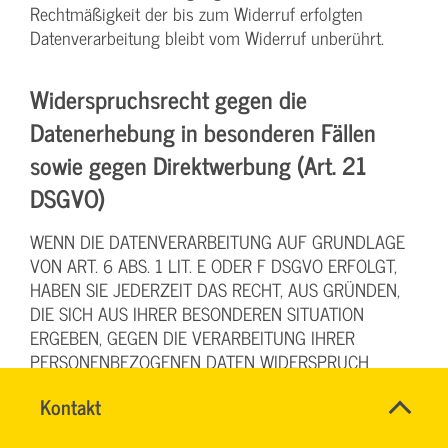
Rechtmäßigkeit der bis zum Widerruf erfolgten
Datenverarbeitung bleibt vom Widerruf unberührt.
Widerspruchsrecht gegen die
Datenerhebung in besonderen Fällen
sowie gegen Direktwerbung (Art. 21
DSGVO)
WENN DIE DATENVERARBEITUNG AUF GRUNDLAGE
VON ART. 6 ABS. 1 LIT. E ODER F DSGVO ERFOLGT,
HABEN SIE JEDERZEIT DAS RECHT, AUS GRÜNDEN,
DIE SICH AUS IHRER BESONDEREN SITUATION
ERGEBEN, GEGEN DIE VERARBEITUNG IHRER
PERSONENBEZOGENEN DATEN WIDERSPRUCH
EINZULEGEN; DIES GILT AUCH FÜR EIN AUF DIESE
Name
Kontakt
*
BESTIMMUNGEN GESTÜTZTES PROFILING. DIE
RONALD
Ansprechpersonen
JEWEILIGE RECHTSGRUNDLAGE, AUF DENEN EINE
SCHÖNBERG
Firma