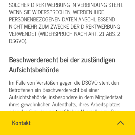
SOLCHER DIREKTWERBUNG IN VERBINDUNG STEHT.
WENN SIE WIDERSPRECHEN, WERDEN IHRE
PERSONENBEZOGENEN DATEN ANSCHLIESSEND
NICHT MEHR ZUM ZWECKE DER DIREKTWERBUNG
VERWENDET (WIDERSPRUCH NACH ART. 21 ABS. 2
DSGVO).
Beschwerde­recht bei der zuständigen
Aufsichts­behörde
Im Falle von Verstößen gegen die DSGVO steht den
Betroffenen ein Beschwerderecht bei einer
Aufsichtsbehörde, insbesondere in dem Mitgliedstaat
ihres gewöhnlichen Aufenthalts, ihres Arbeitsplatzes
oder des Orts des mutmaßlichen Verstoßes zu. Das
Beschwerderecht besteht unbeschadet anderweitiger
Name
Kontakt
*
verwaltungsrechtlicher oder gerichtlicher
RONALD
Ansprechpersonen
Rechtsbehelfe.
SCHÖNBERG
Firma