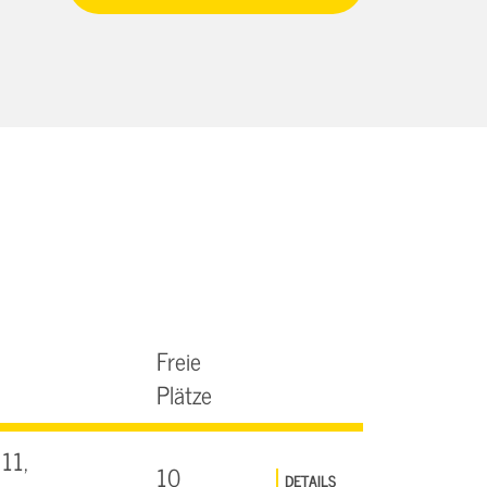
Freie
Plätze
11,
10
DETAILS