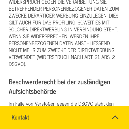
WIDERSPRUCH GEGEN DIE VERARBEITUNG SIE
BETREFFENDER PERSONENBEZOGENER DATEN ZUM
ZWECKE DERARTIGER WERBUNG EINZULEGEN; DIES
GILT AUCH FÜR DAS PROFILING, SOWEIT ES MIT
SOLCHER DIREKTWERBUNG IN VERBINDUNG STEHT.
WENN SIE WIDERSPRECHEN, WERDEN IHRE
PERSONENBEZOGENEN DATEN ANSCHLIESSEND
NICHT MEHR ZUM ZWECKE DER DIREKTWERBUNG
VERWENDET (WIDERSPRUCH NACH ART. 21 ABS. 2
DSGVO).
Beschwerde­recht bei der zuständigen
Aufsichts­behörde
Im Falle von Verstößen gegen die DSGVO steht den
Betroffenen ein Beschwerderecht bei einer
Name
Kontakt
*
Aufsichtsbehörde, insbesondere in dem Mitgliedstaat
RONALD
Ansprechpersonen
ihres gewöhnlichen Aufenthalts, ihres Arbeitsplatzes
SCHÖNBERG
Firma