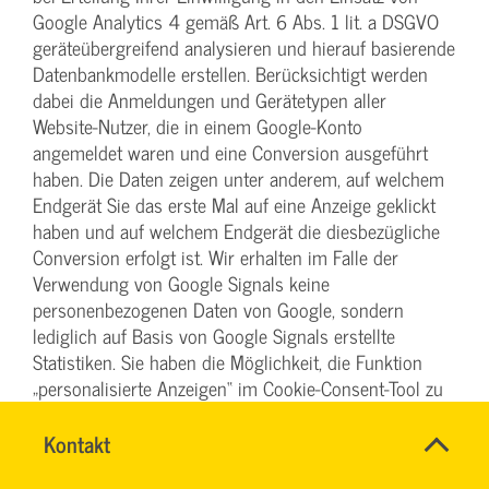
Google Analytics 4 gemäß Art. 6 Abs. 1 lit. a DSGVO
geräteübergreifend analysieren und hierauf basierende
Datenbankmodelle erstellen. Berücksichtigt werden
dabei die Anmeldungen und Gerätetypen aller
Website-Nutzer, die in einem Google-Konto
angemeldet waren und eine Conversion ausgeführt
haben. Die Daten zeigen unter anderem, auf welchem
Endgerät Sie das erste Mal auf eine Anzeige geklickt
haben und auf welchem Endgerät die diesbezügliche
Conversion erfolgt ist. Wir erhalten im Falle der
Verwendung von Google Signals keine
personenbezogenen Daten von Google, sondern
lediglich auf Basis von Google Signals erstellte
Statistiken. Sie haben die Möglichkeit, die Funktion
„personalisierte Anzeigen“ im Cookie-Consent-Tool zu
verhindern oder in den Einstellungen Ihres Google-
Kontos zu deaktivieren und damit die
Name
Kontakt
*
RONALD
Ansprechpersonen
geräteübergreifende Analyse im Zusammenhang mit
SCHÖNBERG
Firma