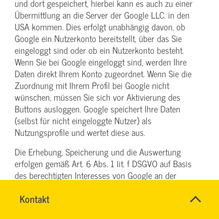
und dort gespeichert, hierbei kann es auch zu einer
Übermittlung an die Server der Google LLC. in den
USA kommen. Dies erfolgt unabhängig davon, ob
Google ein Nutzerkonto bereitstellt, über das Sie
eingeloggt sind oder ob ein Nutzerkonto besteht.
Wenn Sie bei Google eingeloggt sind, werden Ihre
Daten direkt Ihrem Konto zugeordnet. Wenn Sie die
Zuordnung mit Ihrem Profil bei Google nicht
wünschen, müssen Sie sich vor Aktivierung des
Buttons ausloggen. Google speichert Ihre Daten
(selbst für nicht eingeloggte Nutzer) als
Nutzungsprofile und wertet diese aus.
Die Erhebung, Speicherung und die Auswertung
erfolgen gemäß Art. 6 Abs. 1 lit. f DSGVO auf Basis
des berechtigten Interesses von Google an der
Einblendung personalisierter Werbung,
Name
Kontakt
*
Marktforschung und/oder der bedarfsgerechten
RONALD
Ansprechpersonen
Gestaltung von Google-Websites. Ihnen steht ein
SCHÖNBERG
Firma