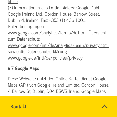
hl=de
(7) Informationen des Drittanbieters: Google Dublin,
Google Ireland Ltd., Gordon House, Barrow Street,
Dublin 4, Ireland, Fax: +353 (1) 436 1001.
Nutzerbedingungen:
www.google.com/analytics/terms/de.html
, Übersicht
zum Datenschutz:
www.google.com/intl/de/analytics/learn/privacy.html
,
sowie die Datenschutzerklärung:
www.google.de/intl/de/policies/privacy
.
§ 7 Google Maps
Diese Webseite nutzt den Online-Kartendienst Google
Maps (API) von Google Ireland Limited, Gordon House,
4 Barrow St, Dublin, D04 E5W5, Irland. Google Maps
ist ein Webdienst zur Darstellung von interaktiven
Land-Karten, um geographische Informationen visuell
Name
Kontakt
*
darzustellen.
RONALD
Ansprechpersonen
SCHÖNBERG
Firma