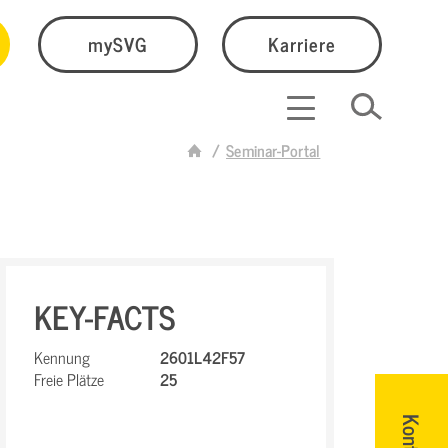
mySVG
Karriere
Seminar-Portal
KEY-FACTS
Kennung
2601L42F57
Freie Plätze
25
Kontakt