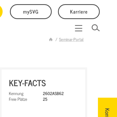
mySVG
Karriere
Seminar-Portal
KEY-FACTS
Kennung
2602ASB62
Freie Plätze
25
Kontakt