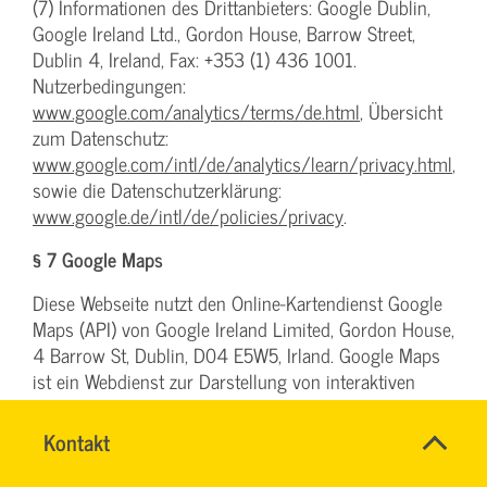
(7) Informationen des Drittanbieters: Google Dublin,
Google Ireland Ltd., Gordon House, Barrow Street,
Dublin 4, Ireland, Fax: +353 (1) 436 1001.
Nutzerbedingungen:
www.google.com/analytics/terms/de.html
, Übersicht
zum Datenschutz:
www.google.com/intl/de/analytics/learn/privacy.html
,
sowie die Datenschutzerklärung:
www.google.de/intl/de/policies/privacy
.
§ 7 Google Maps
Diese Webseite nutzt den Online-Kartendienst Google
Maps (API) von Google Ireland Limited, Gordon House,
4 Barrow St, Dublin, D04 E5W5, Irland. Google Maps
ist ein Webdienst zur Darstellung von interaktiven
Land-Karten, um geographische Informationen visuell
darzustellen.
Name
Kontakt
*
RONALD
Ansprechpersonen
Bereits beim Aufrufen derjenigen Unterseiten, in die
SCHÖNBERG
Firma