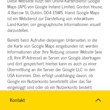
Diese Webseite nutzt den Online-Kartendienst Google
Maps (API) von Google Ireland Limited, Gordon House,
4 Barrow St, Dublin, D04 E5W5, Irland. Google Maps
ist ein Webdienst zur Darstellung von interaktiven
Land-Karten, um geographische Informationen visuell
darzustellen.
Bereits beim Aufrufen derjenigen Unterseiten, in die
die Karte von Google Maps eingebunden ist, werden
Informationen über Ihre Nutzung unserer Website (wie
z.B. Ihre IP-Adresse) an Server von Google übertragen
und dort gespeichert, hierbei kann es auch zu einer
Übermittlung an die Server der Google LLC. in den
USA kommen. Dies erfolgt unabhängig davon, ob
Google ein Nutzerkonto bereitstellt, über das Sie
eingeloggt sind oder ob ein Nutzerkonto besteht.
Wenn Sie bei Google eingeloggt sind, werden Ihre
Daten direkt Ihrem Konto zugeordnet. Wenn Sie die
Name
Kontakt
*
RONALD
Zuordnung mit Ihrem Profil bei Google nicht
Ansprechpersonen
SCHÖNBERG
Firma