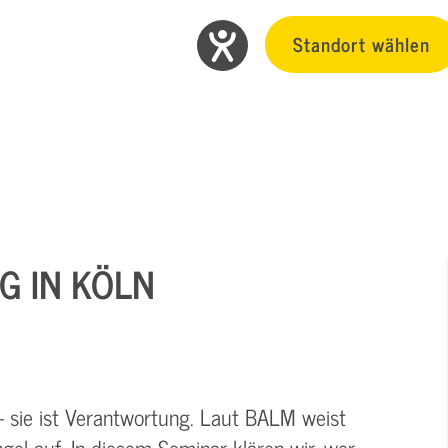
Standort wählen
G IN KÖLN
– sie ist Verantwortung. Laut BALM weist
gel auf. In diesem Seminar klären wir, wer