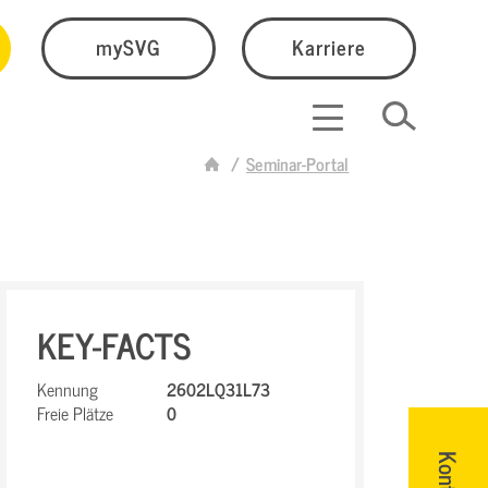
mySVG
Karriere
Seminar-Portal
KEY-FACTS
Kennung
2602LQ31L73
Freie Plätze
0
Kontakt