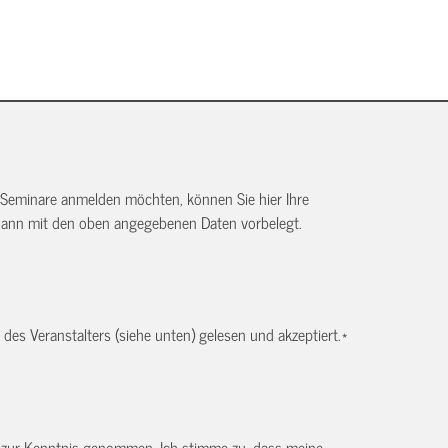
 Seminare anmelden möchten, können Sie hier Ihre
dann mit den oben angegebenen Daten vorbelegt.
es Veranstalters (siehe unten) gelesen und akzeptiert.
*
) zur Kenntnis genommen. Ich stimme zu, dass meine