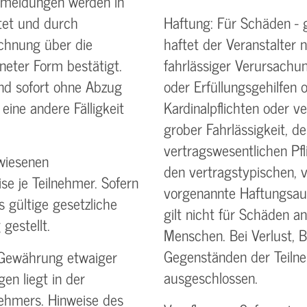
nmeldungen werden in
tet und durch
Haftung: Für Schäden - 
chnung über die
haftet der Veranstalter n
neter Form bestätigt.
fahrlässiger Verursachun
nd sofort ohne Abzug
oder Erfüllungsgehilfen o
 eine andere Fälligkeit
Kardinalpflichten oder ve
grober Fahrlässigkeit, de
vertrags­wesentlichen Pfl
wiesenen
den vertragstypischen, 
se je Teilnehmer. Sofern
vorgenannte Haftungs­au
s gültige gesetzliche
gilt nicht für Schäden 
gestellt.
Menschen. Bei Verlust, 
Gegenständen der Teilne
 Gewährung etwaiger
ausgeschlossen.
en liegt in der
ehmers. Hinweise des