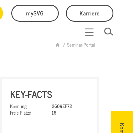
mySVG
Karriere
Seminar-Portal
KEY-FACTS
Kennung
2609EF72
Freie Plätze
16
Kontakt