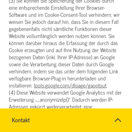
(3) Sie können die Speicherung der Cookies durch
eine entsprechende Einstellung Ihrer Browser-
Software und im Cookie-Consent-Tool verhindern; wir
weisen Sie jedoch darauf hin, dass Sie in diesem Fall
gegebenenfalls nicht sämtliche Funktionen dieser
Website vollumfänglich werden nutzen können. Sie
können darüber hinaus die Erfassung der durch das
Cookie erzeugten und auf Ihre Nutzung der Website
bezogenen Daten (inkl. Ihrer IP-Adresse) an Google
sowie die Verarbeitung dieser Daten durch Google
verhindern, indem sie das unter dem folgenden Link
verfügbare Browser-Plug-in herunterladen und
installieren:
tools.google.com/dlpage/gaoptout
.
(4) Diese Website verwendet Google Analytics mit der
Erweiterung „_anonymizeIp()“. Dadurch werden IP-
Adressen gekürzt weiterverarbeitet, eine
Personenbeziehbarkeit kann damit ausgeschlossen
Name
Kontakt
*
werden. Soweit den über Sie erhobenen Daten ein
RONALD
Ansprechpersonen
Personenbezug zukommt, wird dieser also sofort
SCHÖNBERG
Firma