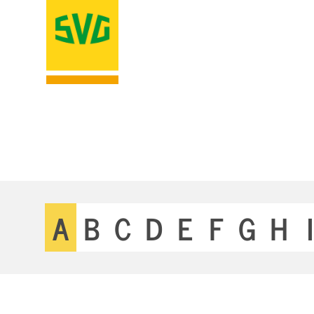
A
B
C
D
E
F
G
H
I