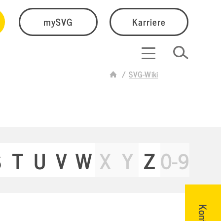
mySVG
Karriere
SVG-Wiki
S
T
U
V
W
X
Y
Z
0-9
Kontakt