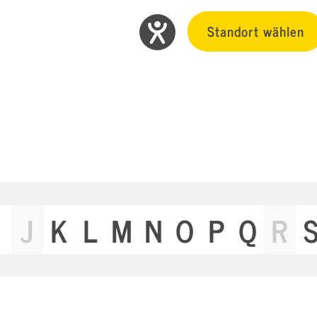
Standort wählen
J
K
L
M
N
O
P
Q
R