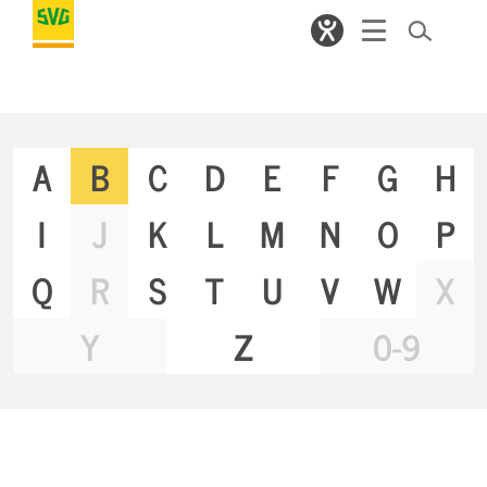
A
B
C
D
E
F
G
H
I
J
K
L
M
N
O
P
Q
R
S
T
U
V
W
X
Y
Z
0-9