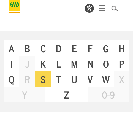
A
B
C
D
E
F
G
H
I
J
K
L
M
N
O
P
Q
R
S
T
U
V
W
X
Y
Z
0-9