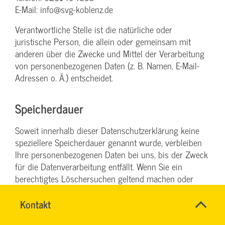
E-Mail: info@svg-koblenz.de
Verantwortliche Stelle ist die natürliche oder
juristische Person, die allein oder gemeinsam mit
anderen über die Zwecke und Mittel der Verarbeitung
von personenbezogenen Daten (z. B. Namen, E-Mail-
Adressen o. Ä.) entscheidet.
Speicherdauer
Soweit innerhalb dieser Datenschutzerklärung keine
speziellere Speicherdauer genannt wurde, verbleiben
Ihre personenbezogenen Daten bei uns, bis der Zweck
für die Datenverarbeitung entfällt. Wenn Sie ein
berechtigtes Löschersuchen geltend machen oder
eine Einwilligung zur Datenverarbeitung widerrufen,
werden Ihre Daten gelöscht, sofern wir keine anderen
Name
Kontakt
*
RONALD
rechtlich zulässigen Gründe für die Speicherung Ihrer
Ansprechpersonen
SCHÖNBERG
Firma