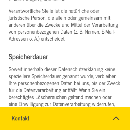
Verantwortliche Stelle ist die natürliche oder
juristische Person, die allein oder gemeinsam mit
anderen über die Zwecke und Mittel der Verarbeitung
von personenbezogenen Daten (z. B. Namen, E-Mail-
Adressen o. Ä.) entscheidet.
Speicherdauer
Soweit innerhalb dieser Datenschutzerklärung keine
speziellere Speicherdauer genannt wurde, verbleiben
Ihre personenbezogenen Daten bei uns, bis der Zweck
für die Datenverarbeitung entfällt. Wenn Sie ein
berechtigtes Löschersuchen geltend machen oder
eine Einwilligung zur Datenverarbeitung widerrufen,
werden Ihre Daten gelöscht, sofern wir keine anderen
Name
Kontakt
*
rechtlich zulässigen Gründe für die Speicherung Ihrer
RONALD
Ansprechpersonen
personenbezogenen Daten haben (z. B. steuer- oder
SCHÖNBERG
Firma