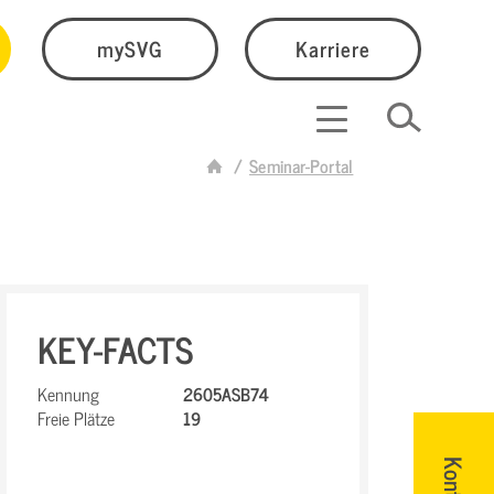
mySVG
Karriere
Seminar-Portal
KEY-FACTS
Kennung
2605ASB74
Freie Plätze
19
Kontakt