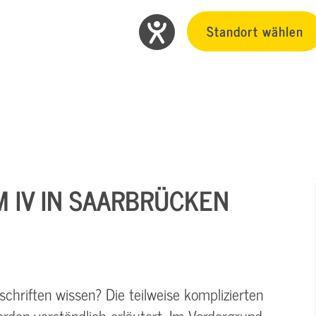
Standort wählen
M IV IN SAARBRÜCKEN
chriften wissen? Die teilweise komplizierten
rden verständlich erläutert. Im Vordergrund