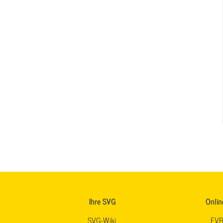
Ihre SVG
Onlin
SVG-Wiki
EVB