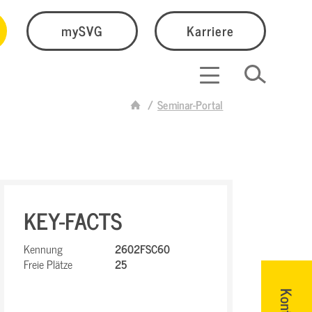
mySVG
Karriere
Seminar-Portal
KEY-FACTS
Kennung
2602FSC60
Freie Plätze
25
Kontakt