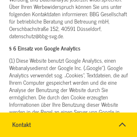
Über Ihren Werbewiderspruch können Sie uns unter
folgenden Kontaktdaten informieren: BBG Gesellschaft
für betriebliche Beratung und Betreuung mbH,
Oerschbachstraße 152, 40591 Düsseldorf,
datenschutz@bbg-svg.de.
§ 6 Einsatz von Google Analytics
(1) Diese Website benutzt Google Analytics, einen
Webanalysedienst der Google Inc. („Google“). Google
Analytics verwendet sog. „Cookies“, Textdateien, die auf
Ihrem Computer gespeichert werden und die eine
Analyse der Benutzung der Website durch Sie
ermöglichen. Die durch den Cookie erzeugten
Informationen über Ihre Benutzung dieser Website
werden in der Regel an einen Server von Google in
den USA übertragen und dort gespeichert. Im Falle der
Name
Kontakt
*
Aktivierung der IP-Anonymisierung (vergl. hierzu unten
RONALD
Ansprechpersonen
unter Abs. 4) auf dieser Website, wird Ihre IP-Adresse
SCHÖNBERG
Firma